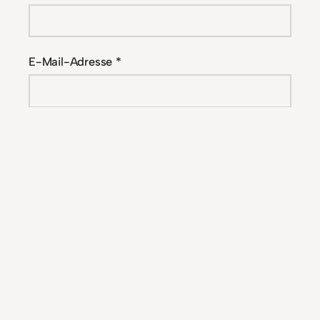
E-Mail-Adresse
*
Website
Name, E-Mail-Adresse und Website in diesem
Browser für meinen nächsten Kommentar
speichern.
Alternative: