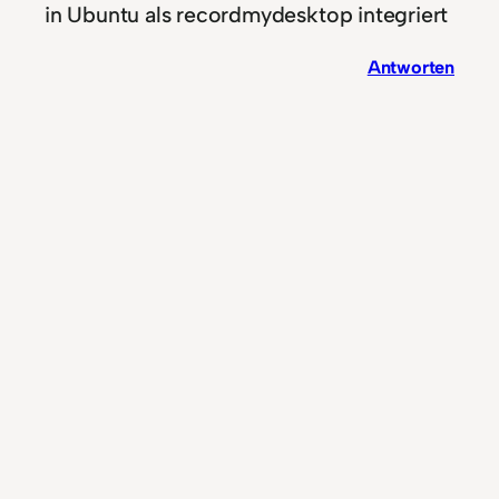
in Ubuntu als recordmydesktop integriert
Antworten
Hutter K.-H.
11. Oktober 2022
Installiere OBS Studio free , dann
funktioniert Video und Audio mit Ubuntu
Antworten