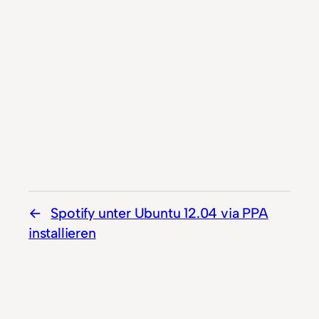
Spotify unter Ubuntu 12.04 via PPA
installieren
Skype startet nicht in Ubuntu 13.04 –
Installation + Fix