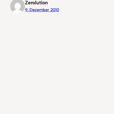
Zerolution
9. Dezember 2010
Danke für den link, jedoch finde ich dort :
„Get your hands on a PS2 to USB adapter
and it’ll work out of the box. “
Habe aber die Controller zurzeit ohnehin
nicht bei mir und werde mich später noch
weiter damit beschäftigen, irgendwie
werd ich das schon schaffen
Antworten