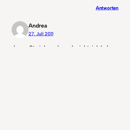
Antworten
Andrea
27. Juli 2011
das wußte ich auch noch nicht, ich hab
bisher immer einen spez. YT Downloader
benutzt…
Antworten